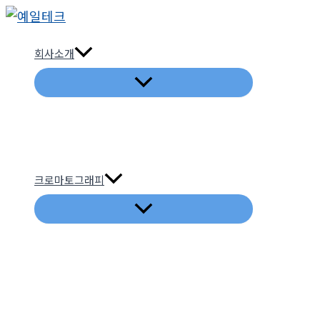
콘
텐
회사소개
츠
로
건
너
뛰
기
크로마토그래피