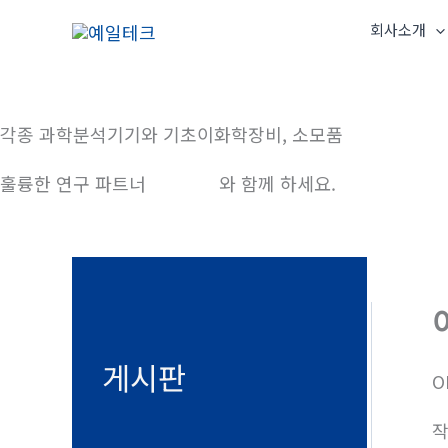
콘
회사소개
텐
츠
로
건
각종 과학분석기기와 기초이화학장비, 소모품
너
훌륭한 연구 파트너
예일테크
와 함께 하세요.
뛰
기
게시판
O