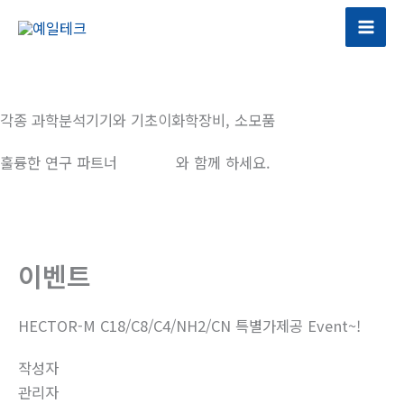
콘
텐
츠
로
건
각종 과학분석기기와 기초이화학장비, 소모품
너
뛰
훌륭한 연구 파트너
예일테크
와 함께 하세요.
기
이벤트
HECTOR-M C18/C8/C4/NH2/CN 특별가제공 Event~!
작성자
관리자