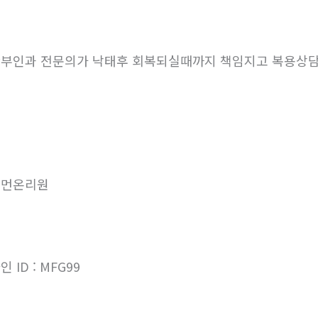
부인과 전문의가 낙태후 회복되실때까지 책임지고 복용상
우먼온리원
인 ID : MFG99