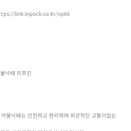
ttps://link.inpock.co.kr/npkk
물낙태 미프진
. 약물낙태는 안전하고 편리하며 외상적인 고통이없는