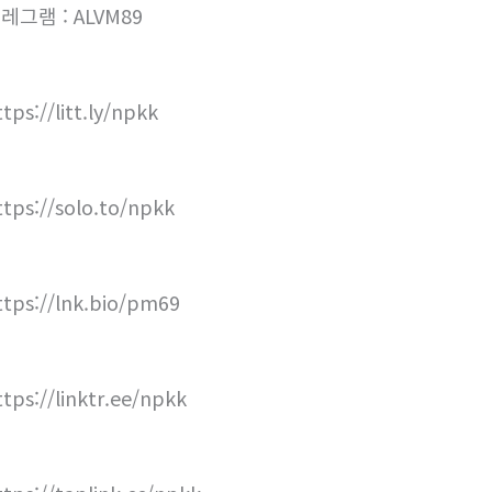
레그램 : ALVM89
tps://litt.ly/npkk
ttps://solo.to/npkk
ttps://lnk.bio/pm69
ttps://linktr.ee/npkk