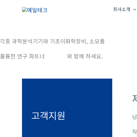
콘
회사소개
텐
츠
로
건
각종 과학분석기기와 기초이화학장비, 소모품
너
훌륭한 연구 파트너
예일테크
와 함께 하세요.
뛰
기
고객지원
남