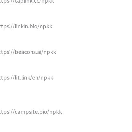
ttps://taplink.cc/npkk
ttps://linkin.bio/npkk
ttps://beacons.ai/npkk
ttps://lit.link/en/npkk
ttps://campsite.bio/npkk