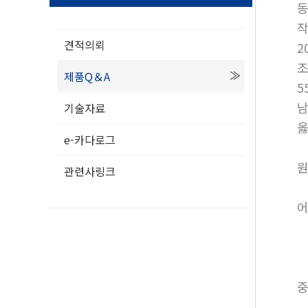
동
견적의뢰
2
제품Q＆A
5
남
기술자료
옳
e-카다로그
원
관련사링크
어
중