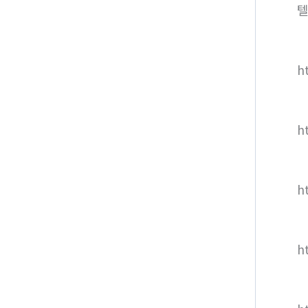
텔
ht
h
h
h