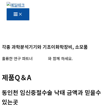
콘
텐
츠
로
건
너
뛰
각종 과학분석기기와 기초이화학장비, 소모품
기
훌륭한 연구 파트너
예일테크
와 함께 하세요.
제품Q＆A
동인천 임신중절수술 낙태 금액과 믿을수
있는곳