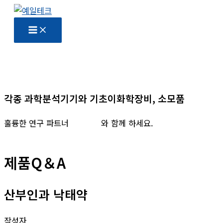
콘
텐
츠
로
건
너
뛰
각종 과학분석기기와 기초이화학장비, 소모품
기
훌륭한 연구 파트너
예일테크
와 함께 하세요.
제품Q＆A
산부인과 낙태약
작성자