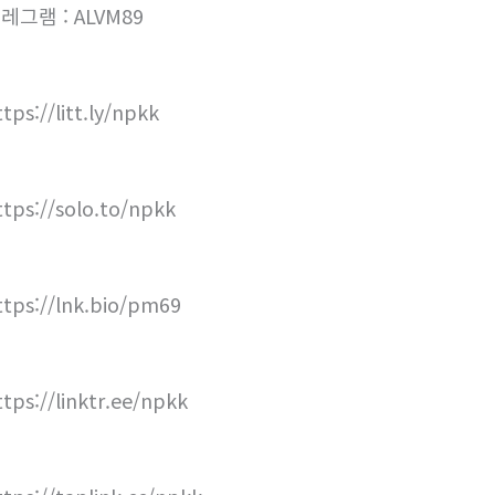
레그램 : ALVM89
tps://litt.ly/npkk
ttps://solo.to/npkk
ttps://lnk.bio/pm69
ttps://linktr.ee/npkk