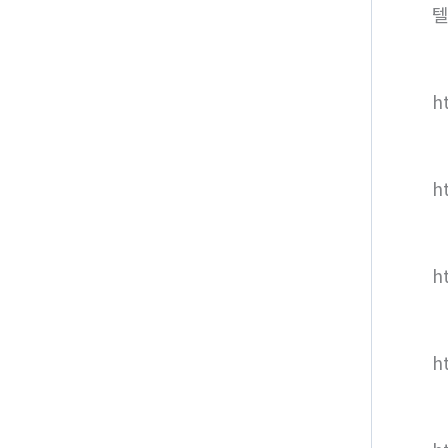
텔
ht
h
h
h