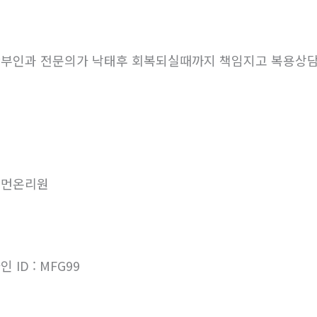
부인과 전문의가 낙태후 회복되실때까지 책임지고 복용상
우먼온리원
인 ID : MFG99