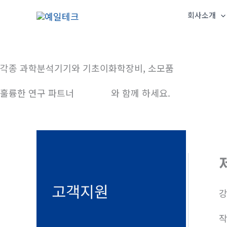
콘
회사소개
텐
츠
로
건
각종 과학분석기기와 기초이화학장비, 소모품
너
훌륭한 연구 파트너
예일테크
와 함께 하세요.
뛰
기
고객지원
강