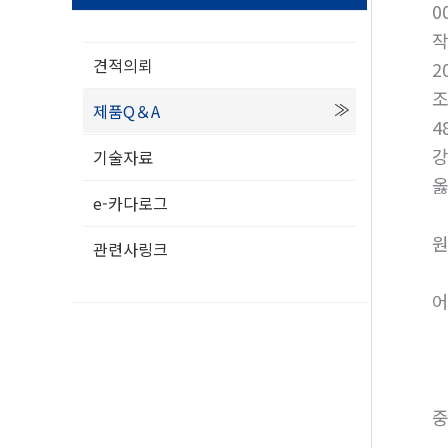
0
견적의뢰
2
제품Q＆A
4
강
기술자료
옳
e-카다로그
원
관련사링크
어
중