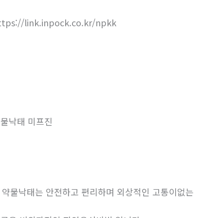
ttps://link.inpock.co.kr/npkk
물낙태 미프진
. 약물낙태는 안전하고 편리하며 외상적인 고통이없는