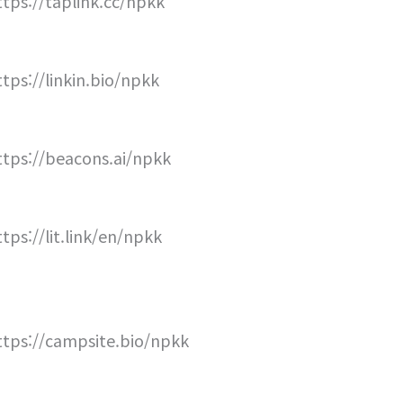
ttps://taplink.cc/npkk
ttps://linkin.bio/npkk
ttps://beacons.ai/npkk
ttps://lit.link/en/npkk
ttps://campsite.bio/npkk