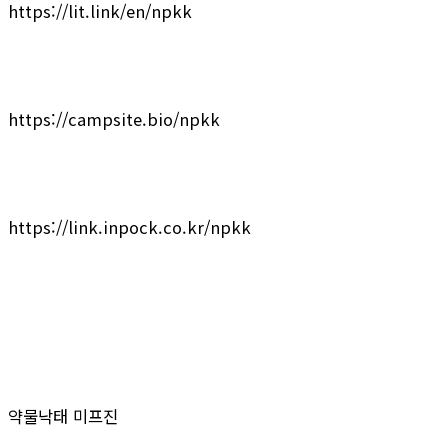
https://lit.link/en/npkk
https://campsite.bio/npkk
https://link.inpock.co.kr/npkk
약물낙태 미프진