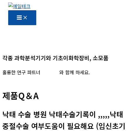
콘
텐
츠
로
건
너
뛰
각종 과학분석기기와 기초이화학장비, 소모품
기
훌륭한 연구 파트너
예일테크
와 함께 하세요.
제품Q＆A
낙태 수술 병원 낙태수술기록이 ,,,,,낙태
중절수술 여부도움이 필요해요 (임신초기