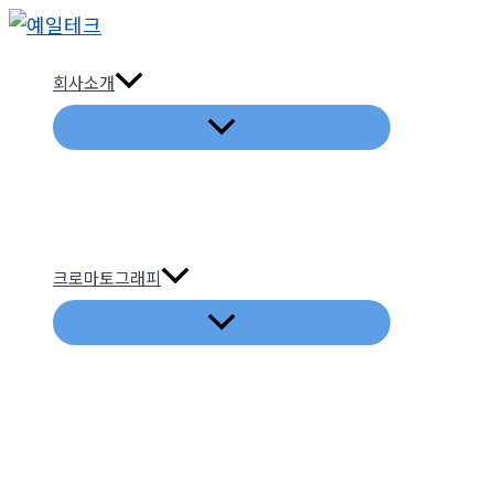
콘
텐
회사소개
츠
로
건
너
뛰
기
크로마토그래피