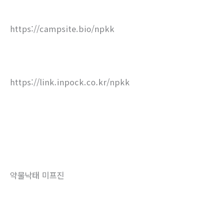
https://campsite.bio/npkk
https://link.inpock.co.kr/npkk
약물낙태 미프진