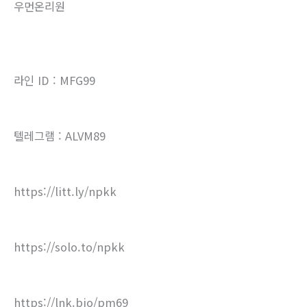
우먼온리원
라인 ID : MFG99
텔레그램 : ALVM89
https://litt.ly/npkk
https://solo.to/npkk
https://lnk.bio/pm69