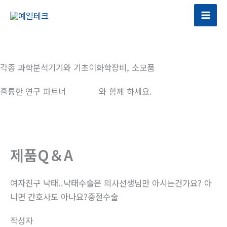
콘
텐
츠
로
건
각종 과학분석기기와 기초이화학장비, 소모품
너
뛰
훌륭한 연구 파트너
예일테크
와 함께 하세요.
기
제품Q＆A
여자친구 낙태..낙태수술은 의사선생님만 아시는건가요? 아
니면 간호사도 아나요?중절수술
작성자