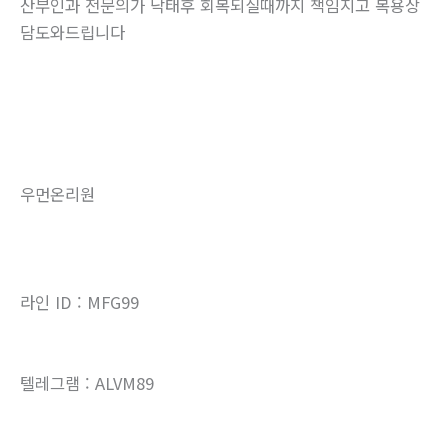
산부인과 전문의가 낙태후 회복되실때까지 책임지고 복용상
담도와드립니다
우먼온리원
라인 ID : MFG99
텔레그램 : ALVM89