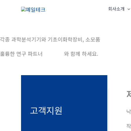
콘
회사소개
텐
츠
로
건
각종 과학분석기기와 기초이화학장비, 소모품
너
훌륭한 연구 파트너
예일테크
와 함께 하세요.
뛰
기
고객지원
낙