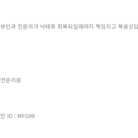
부인과 전문의가 낙태후 회복되실때까지 책임지고 복용상
우먼온리원
인 ID : MFG99