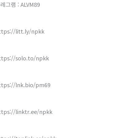
레그램 : ALVM89
tps://litt.ly/npkk
ttps://solo.to/npkk
ttps://lnk.bio/pm69
ttps://linktr.ee/npkk