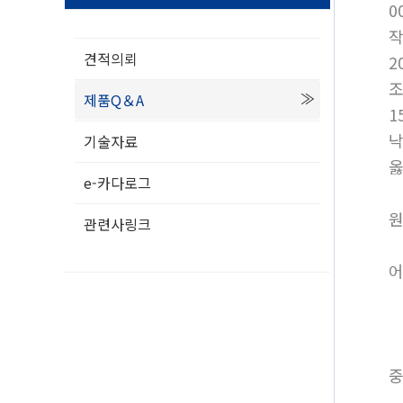
0
견적의뢰
2
제품Q＆A
1
낙
기술자료
옳
e-카다로그
원
관련사링크
어
중