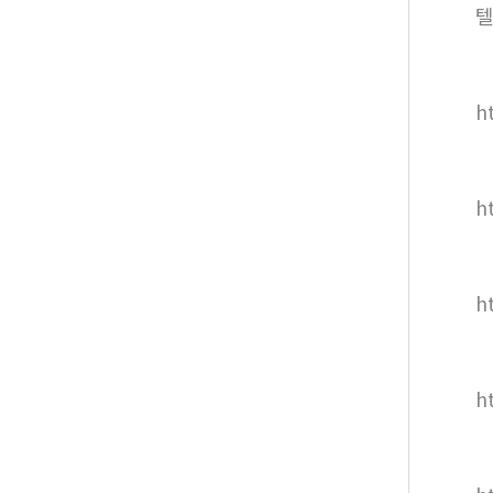
텔
ht
h
h
h