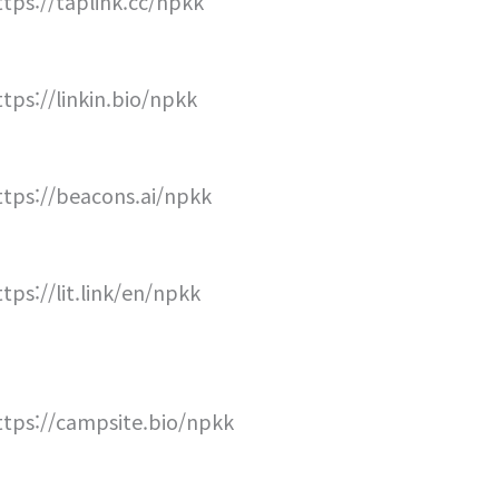
ttps://taplink.cc/npkk
ttps://linkin.bio/npkk
ttps://beacons.ai/npkk
ttps://lit.link/en/npkk
ttps://campsite.bio/npkk