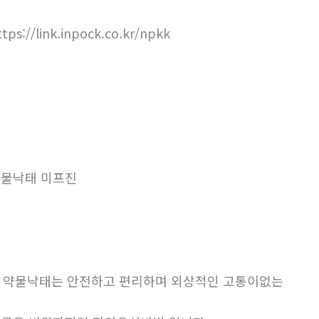
ttps://link.inpock.co.kr/npkk
물낙태 미프진
. 약물낙태는 안전하고 편리하며 외상적인 고통이없는