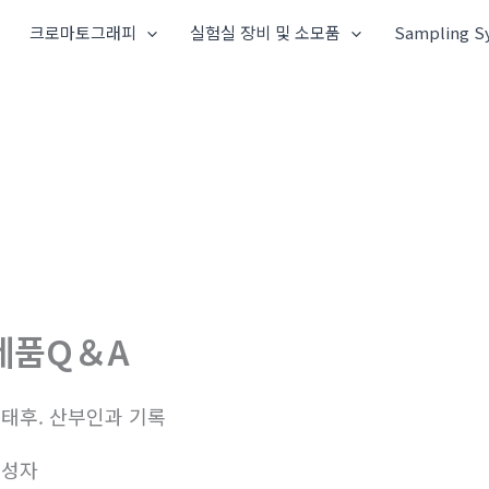
크로마토그래피
실험실 장비 및 소모품
Sampling S
제품Q＆A
태후. 산부인과 기록
작성자