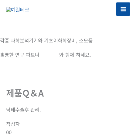
콘
텐
츠
로
건
각종 과학분석기기와 기초이화학장비, 소모품
너
뛰
훌륭한 연구 파트너
예일테크
와 함께 하세요.
기
제품Q＆A
낙태수술후 관리.
작성자
00