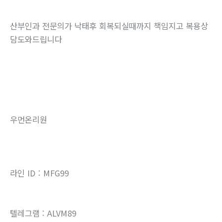
산부인과 전문의가 낙태후 회복되실때까지 책임지고 복용상
담도와드립니다
우먼온리원
라인 ID : MFG99
텔레그램 : ALVM89