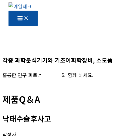
콘
텐
츠
로
건
너
뛰
각종 과학분석기기와 기초이화학장비, 소모품
기
훌륭한 연구 파트너
예일테크
와 함께 하세요.
제품Q＆A
낙태수술후사고
작성자