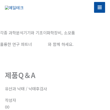
콘
텐
츠
로
건
각종 과학분석기기와 기초이화학장비, 소모품
너
뛰
훌륭한 연구 파트너
예일테크
와 함께 하세요.
기
제품Q＆A
유산과 낙태 / 낙태후검사
작성자
00