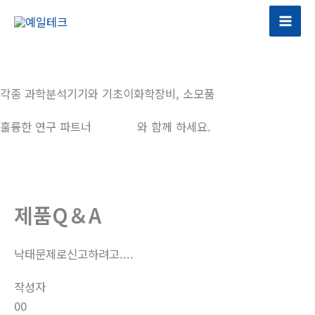
콘
텐
츠
로
건
각종 과학분석기기와 기초이화학장비, 소모품
너
뛰
훌륭한 연구 파트너
예일테크
와 함께 하세요.
기
제품Q＆A
낙태문제로신고하려고....
작성자
00