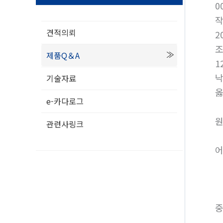
0
견적의뢰
2
제품Q＆A
1
낙
기술자료
옳
e-카다로그
원
관련사링크
어
중