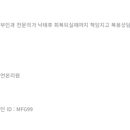
부인과 전문의가 낙태후 회복되실때까지 책임지고 복용상
우먼온리원
인 ID : MFG99