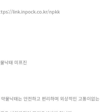
ttps://link.inpock.co.kr/npkk
물낙태 미프진
. 약물낙태는 안전하고 편리하며 외상적인 고통이없는