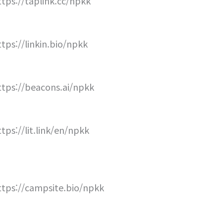
ttps://taplink.cc/npkk
ttps://linkin.bio/npkk
ttps://beacons.ai/npkk
ttps://lit.link/en/npkk
ttps://campsite.bio/npkk