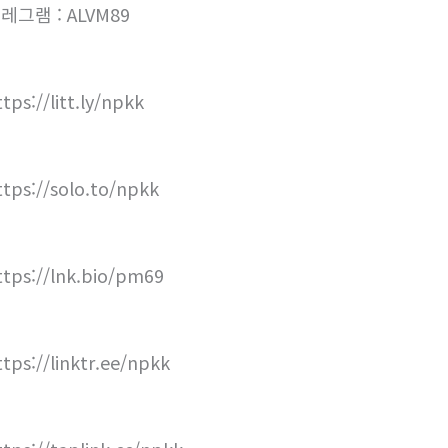
레그램 : ALVM89
tps://litt.ly/npkk
ttps://solo.to/npkk
ttps://lnk.bio/pm69
ttps://linktr.ee/npkk