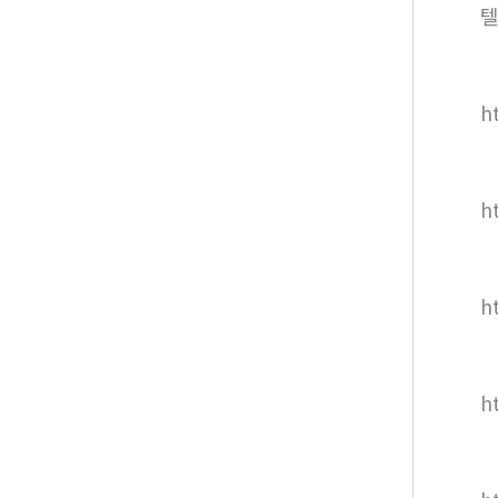
텔
ht
h
h
h