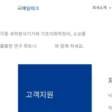
콘
회사소개
텐
츠
로
건
각종 과학분석기기와 기초이화학장비, 소모품
너
훌륭한 연구 파트너
예일테크
와 함께 하세요.
뛰
기
고객지원
낙