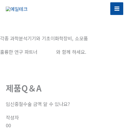
콘
텐
츠
로
건
각종 과학분석기기와 기초이화학장비, 소모품
너
뛰
훌륭한 연구 파트너
예일테크
와 함께 하세요.
기
제품Q＆A
임신중절수술 금액 알 수 있나요?
작성자
00