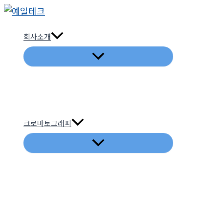
콘
텐
회사소개
츠
로
건
너
뛰
기
크로마토그래피