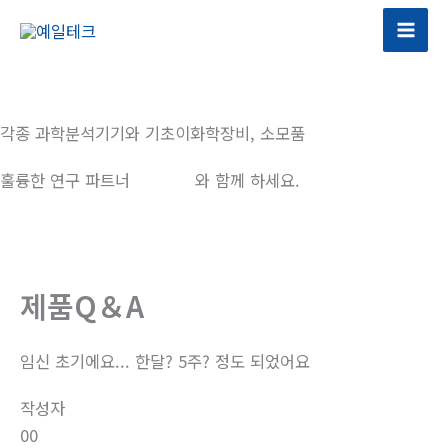
콘
텐
츠
로
건
각종 과학분석기기와 기초이화학장비, 소모품
너
뛰
훌륭한 연구 파트너
예일테크
와 함께 하세요.
기
제품Q＆A
임신 초기에요... 한달? 5주? 정도 되었어요
작성자
00