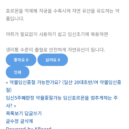
호르몬을 억제해 자궁을 수축시켜 자연 유산을 유도하는 약
품입니다.
마취가 필요없이 사용하기 쉽고 임신초기에 복용하면
생리통 수준의 출혈로 안전하게 자연유산이 됩니다.
좋아요
0
싫어요
0
인쇄
«
약물임신중절 가능한가요? (일산 20대초반/여 약물임신중
절)
임신5주째판정 약물중절가능 임신호르몬을 멈추게하는 주
사?
»
목록보기
답글쓰기
글수정
글삭제
Powered by KBoard