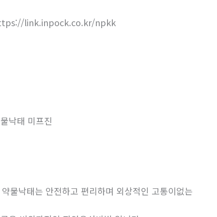
ttps://link.inpock.co.kr/npkk
물낙태 미프진
. 약물낙태는 안전하고 편리하며 외상적인 고통이없는