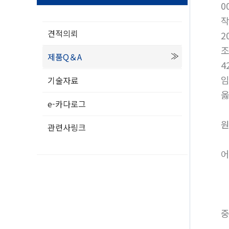
0
견적의뢰
2
제품Q＆A
4
임
기술자료
옳
e-카다로그
원
관련사링크
어
중