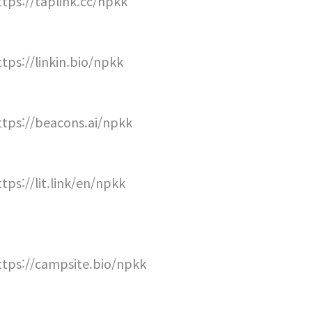
ttps://taplink.cc/npkk
ttps://linkin.bio/npkk
ttps://beacons.ai/npkk
ttps://lit.link/en/npkk
ttps://campsite.bio/npkk