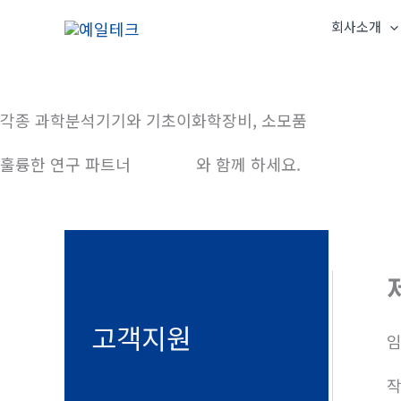
콘
회사소개
텐
츠
로
건
각종 과학분석기기와 기초이화학장비, 소모품
너
훌륭한 연구 파트너
예일테크
와 함께 하세요.
뛰
기
고객지원
임