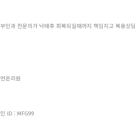
부인과 전문의가 낙태후 회복되실때까지 책임지고 복용상
우먼온리원
인 ID : MFG99