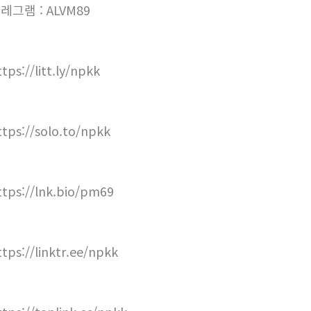
레그램 : ALVM89
tps://litt.ly/npkk
ttps://solo.to/npkk
ttps://lnk.bio/pm69
ttps://linktr.ee/npkk