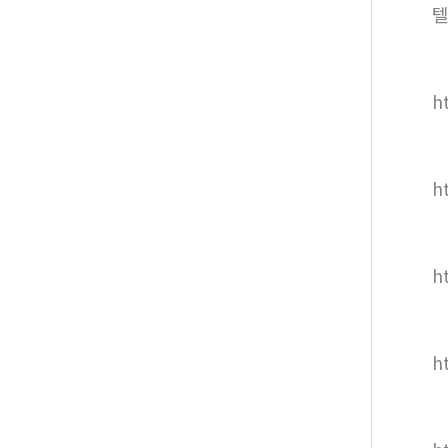
텔
ht
h
h
h