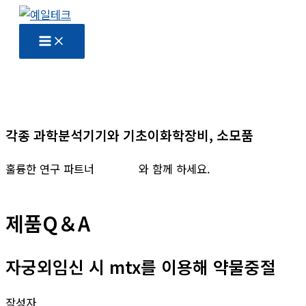
콘
텐
츠
로
건
너
뛰
각종 과학분석기기와 기초이화학장비, 소모품
기
훌륭한 연구 파트너
예일테크
와 함께 하세요.
제품Q＆A
자궁외임신 시 mtx를 이용해 약물중절
작성자