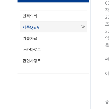
0
견적의뢰
2
제품Q＆A
2
임
기술자료
옳
e-카다로그
원
관련사링크
어
중