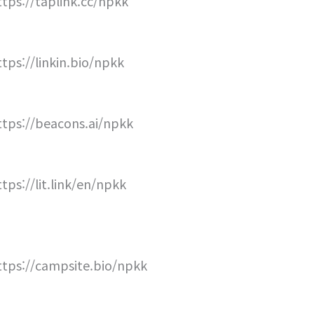
ttps://taplink.cc/npkk
ttps://linkin.bio/npkk
ttps://beacons.ai/npkk
ttps://lit.link/en/npkk
ttps://campsite.bio/npkk