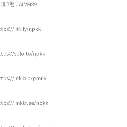
레그램 : ALVM89
tps://litt.ly/npkk
ttps://solo.to/npkk
ttps://lnk.bio/pm69
ttps://linktr.ee/npkk