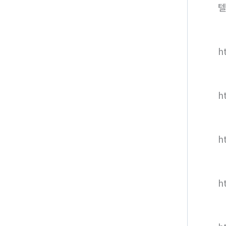
텔
ht
h
h
h