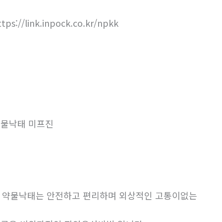
ttps://link.inpock.co.kr/npkk
물낙태 미프진
. 약물낙태는 안전하고 편리하며 외상적인 고통이없는