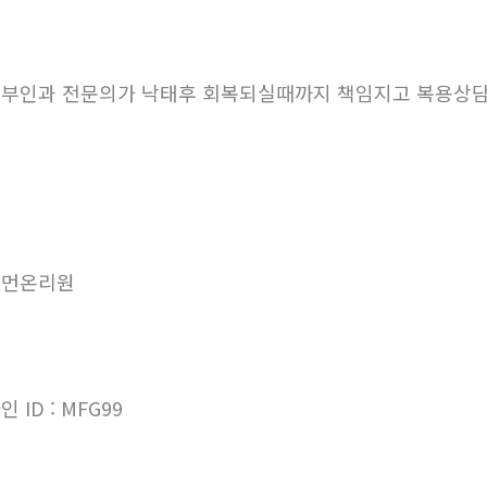
부인과 전문의가 낙태후 회복되실때까지 책임지고 복용상
우먼온리원
인 ID : MFG99