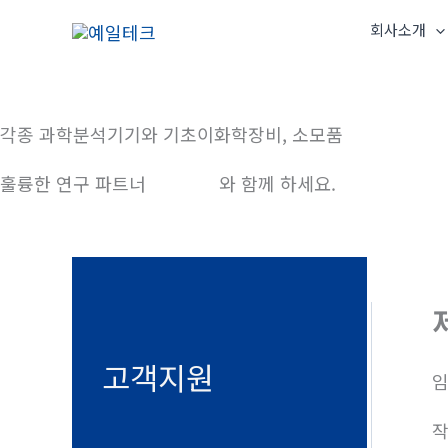
콘
회사소개
텐
츠
로
건
각종 과학분석기기와 기초이화학장비, 소모품
너
훌륭한 연구 파트너
예일테크
와 함께 하세요.
뛰
기
고객지원
임