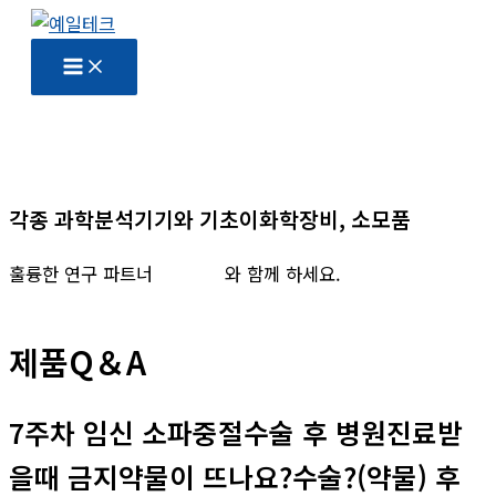
콘
텐
츠
로
건
너
뛰
각종 과학분석기기와 기초이화학장비, 소모품
기
훌륭한 연구 파트너
예일테크
와 함께 하세요.
제품Q＆A
7주차 임신 소파중절수술 후 병원진료받
을때 금지약물이 뜨나요?수술?(약물) 후