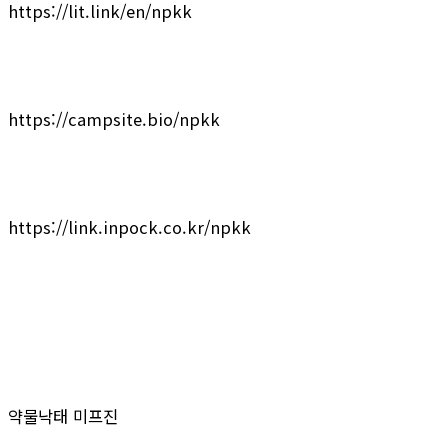
https://lit.link/en/npkk
https://campsite.bio/npkk
https://link.inpock.co.kr/npkk
약물낙태 미프진