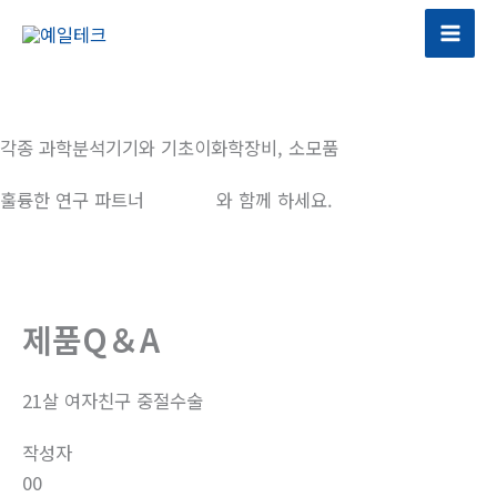
콘
텐
츠
로
건
각종 과학분석기기와 기초이화학장비, 소모품
너
뛰
훌륭한 연구 파트너
예일테크
와 함께 하세요.
기
제품Q＆A
21살 여자친구 중절수술
작성자
00