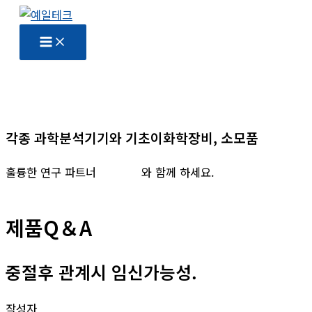
콘
텐
츠
로
건
너
뛰
각종 과학분석기기와 기초이화학장비, 소모품
기
훌륭한 연구 파트너
예일테크
와 함께 하세요.
제품Q＆A
중절후 관계시 임신가능성.
작성자