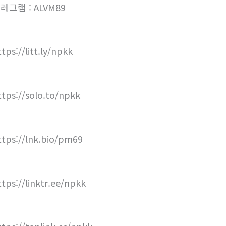
레그램 : ALVM89
tps://litt.ly/npkk
ttps://solo.to/npkk
ttps://lnk.bio/pm69
ttps://linktr.ee/npkk