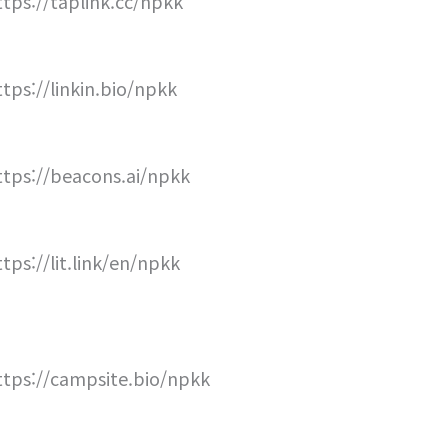
ttps://taplink.cc/npkk
ttps://linkin.bio/npkk
ttps://beacons.ai/npkk
ttps://lit.link/en/npkk
ttps://campsite.bio/npkk