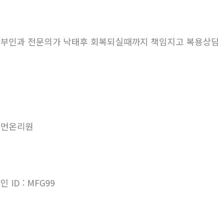
부인과 전문의가 낙태후 회복되실때까지 책임지고 복용상
우먼온리원
인 ID : MFG99