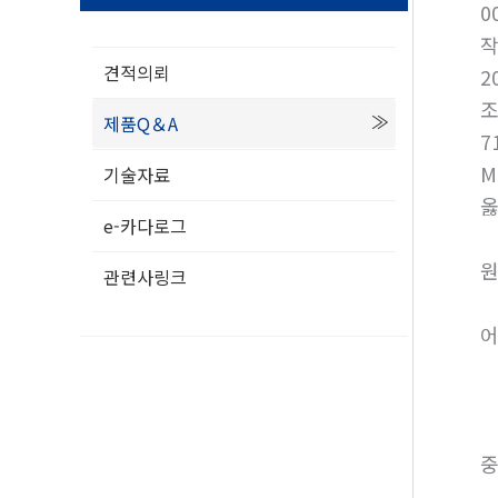
0
견적의뢰
2
제품Q＆A
7
M
기술자료
옳
e-카다로그
원
관련사링크
어
중