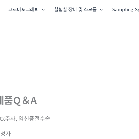
크로마토그래피
실험실 장비 및 소모품
Sampling S
제품Q＆A
tx주사, 임신중절수술
작성자