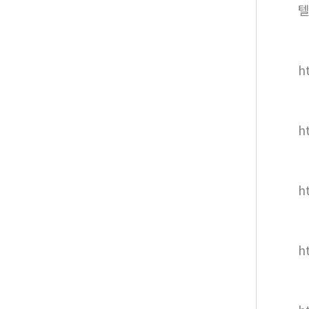
텔
ht
h
h
h