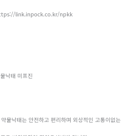
ttps://link.inpock.co.kr/npkk
물낙태 미프진
. 약물낙태는 안전하고 편리하며 외상적인 고통이없는