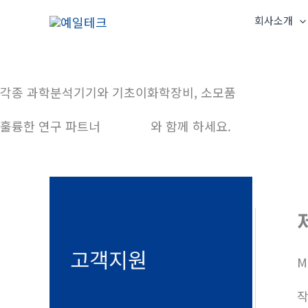
콘
회사소개
텐
츠
로
건
각종 과학분석기기와 기초이화학장비, 소모품
너
훌륭한 연구 파트너
예일테크
와 함께 하세요.
뛰
기
고객지원
M