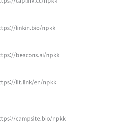
ttps://taplink.cc/npkk
ttps://linkin.bio/npkk
ttps://beacons.ai/npkk
ttps://lit.link/en/npkk
ttps://campsite.bio/npkk