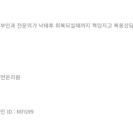
부인과 전문의가 낙태후 회복되실때까지 책임지고 복용상
우먼온리원
인 ID : MFG99