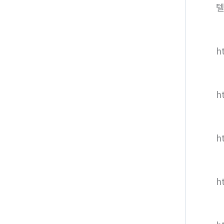
텔
ht
h
h
h