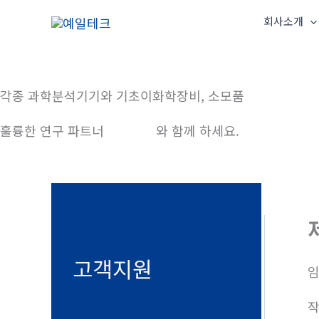
콘
회사소개
텐
츠
로
건
각종 과학분석기기와 기초이화학장비, 소모품
너
훌륭한 연구 파트너
예일테크
와 함께 하세요.
뛰
기
고객지원
임