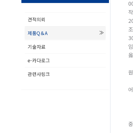
0
견적의뢰
2
제품Q＆A
3
임
기술자료
옳
e-카다로그
원
관련사링크
어
중