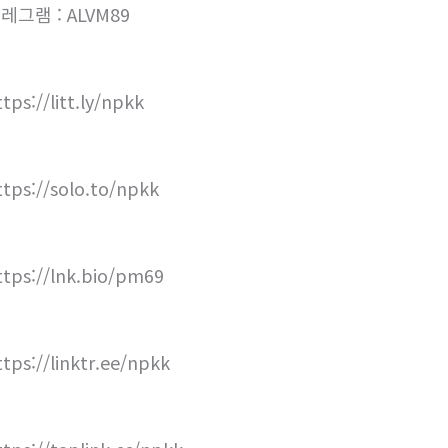
레그램 : ALVM89
tps://litt.ly/npkk
ttps://solo.to/npkk
ttps://lnk.bio/pm69
ttps://linktr.ee/npkk