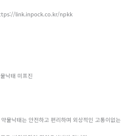
ttps://link.inpock.co.kr/npkk
물낙태 미프진
. 약물낙태는 안전하고 편리하며 외상적인 고통이없는