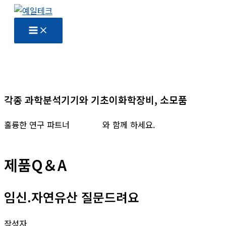
콘
텐
츠
로
건
너
뛰
각종 과학분석기기와 기초이화학장비, 소모품
기
훌륭한 연구 파트너
예일테크
와 함께 하세요.
제품Q＆A
임신.자연유산 질문드려요
작성자