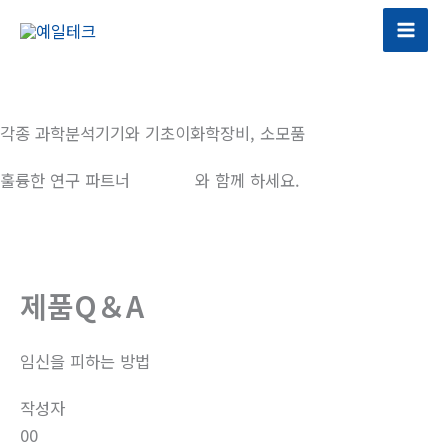
콘
텐
츠
로
건
각종 과학분석기기와 기초이화학장비, 소모품
너
뛰
훌륭한 연구 파트너
예일테크
와 함께 하세요.
기
제품Q＆A
임신을 피하는 방법
작성자
00