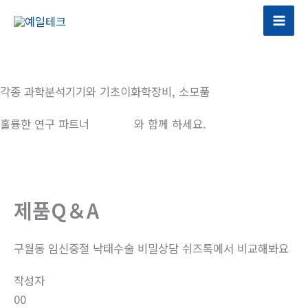
콘
텐
츠
로
건
각종 과학분석기기와 기초이화학장비, 소모품
너
뛰
훌륭한 연구 파트너
예일테크
와 함께 하세요.
기
제품Q＆A
구월동 임신중절 낙태수술 비밀상담 쉬즈톡에서 비교해봐요
작성자
00