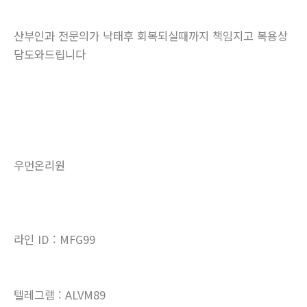
산부인과 전문의가 낙태후 회복되실때까지 책임지고 복용상
담도와드립니다
우먼온리원
라인 ID : MFG99
텔레그램 : ALVM89