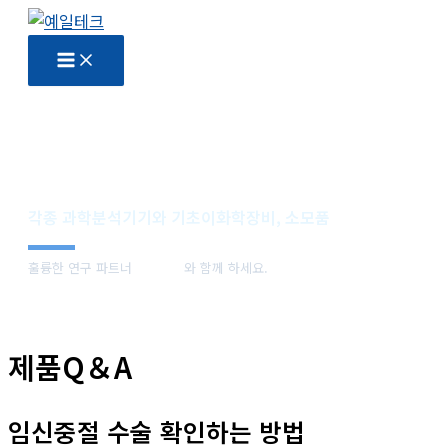
콘
텐
츠
로
건
너
뛰
기
각종 과학분석기기와 기초이화학장비, 소모품
훌륭한 연구 파트너
예일테크
와 함께 하세요.
제품Q＆A
임신중절 수술 확인하는 방법