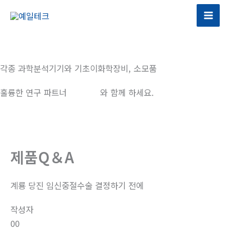
콘
텐
츠
로
건
각종 과학분석기기와 기초이화학장비, 소모품
너
뛰
훌륭한 연구 파트너
예일테크
와 함께 하세요.
기
제품Q＆A
계룡 당진 임신중절수술 결정하기 전에
작성자
00