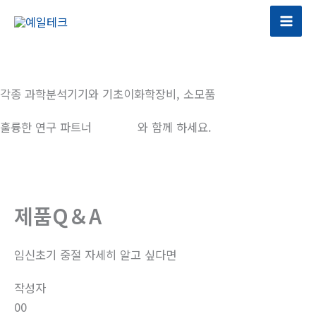
콘
텐
츠
로
건
각종 과학분석기기와 기초이화학장비, 소모품
너
뛰
훌륭한 연구 파트너
예일테크
와 함께 하세요.
기
제품Q＆A
임신초기 중절 자세히 알고 싶다면
작성자
00