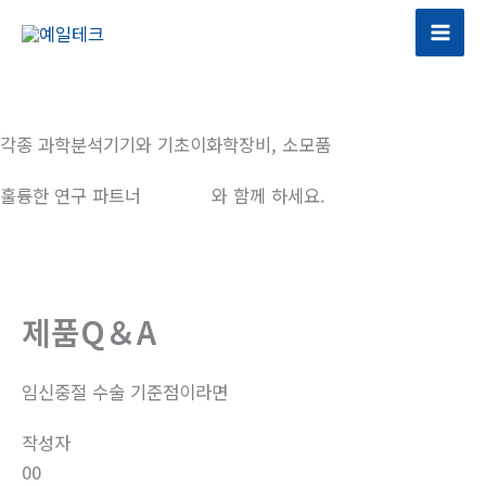
콘
텐
츠
로
건
각종 과학분석기기와 기초이화학장비, 소모품
너
뛰
훌륭한 연구 파트너
예일테크
와 함께 하세요.
기
제품Q＆A
임신중절 수술 기준점이라면
작성자
00