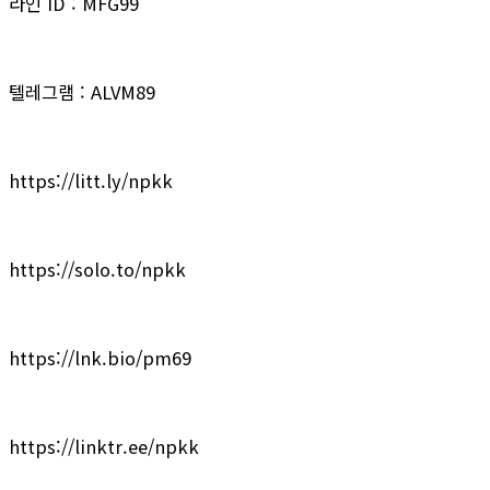
라인 ID : MFG99
텔레그램 : ALVM89
https://litt.ly/npkk
https://solo.to/npkk
https://lnk.bio/pm69
https://linktr.ee/npkk