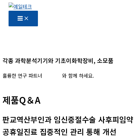
콘
텐
츠
로
건
너
뛰
각종 과학분석기기와 기초이화학장비, 소모품
기
훌륭한 연구 파트너
예일테크
와 함께 하세요.
제품Q＆A
판교역산부인과 임신중절수술 사후피임약
공휴일진료 집중적인 관리 통해 개선