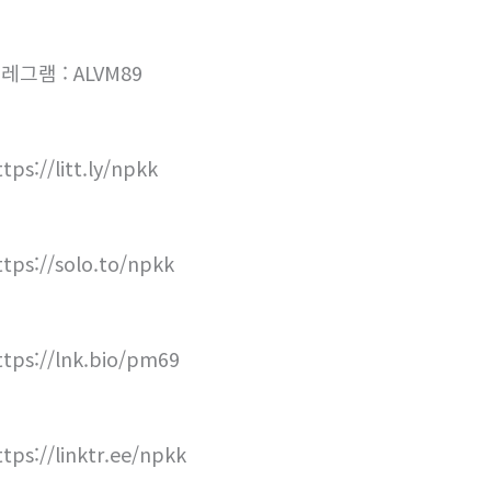
레그램 : ALVM89
tps://litt.ly/npkk
ttps://solo.to/npkk
ttps://lnk.bio/pm69
ttps://linktr.ee/npkk