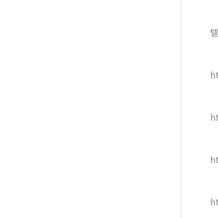
텔
ht
h
h
h