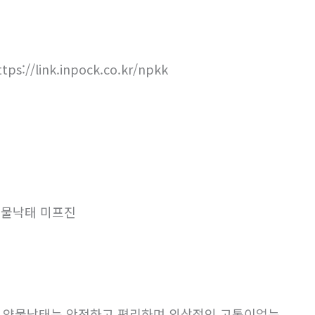
ttps://link.inpock.co.kr/npkk
물낙태 미프진
. 약물낙태는 안전하고 편리하며 외상적인 고통이없는