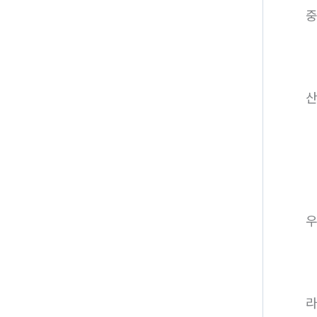
중
산
라