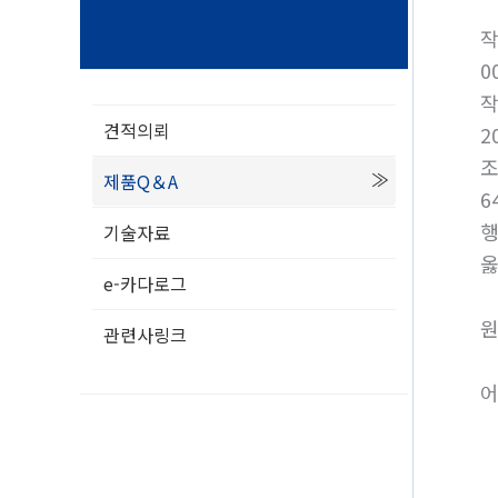
0
견적의뢰
2
제품Q＆A
6
행
기술자료
옳
e-카다로그
원
관련사링크
어