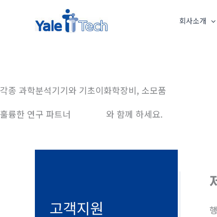
콘
텐
회사소개
츠
로
건
너
각종 과학분석기기와 기초이화학장비, 소모품
뛰
기
훌륭한 연구 파트너
예일테크
와 함께 하세요.
고객지원
행