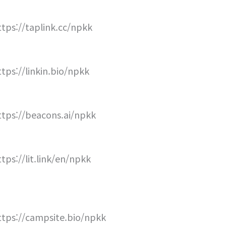
ttps://taplink.cc/npkk
ttps://linkin.bio/npkk
ttps://beacons.ai/npkk
ttps://lit.link/en/npkk
ttps://campsite.bio/npkk