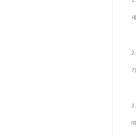
새
2
기
3
여