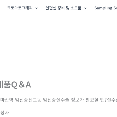
크로마토그래피
실험실 장비 및 소모품
Sampling S
제품Q＆A
마산역 임신중신교동 임신중절수술 정보가 필요할 땐?절수
작성자