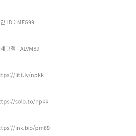
인 ID : MFG99
레그램 : ALVM89
tps://litt.ly/npkk
ttps://solo.to/npkk
ttps://lnk.bio/pm69