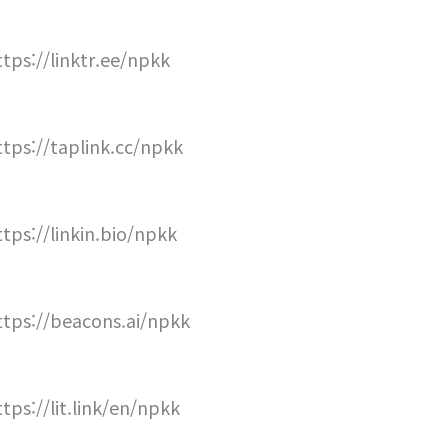
ttps://linktr.ee/npkk
ttps://taplink.cc/npkk
ttps://linkin.bio/npkk
ttps://beacons.ai/npkk
ttps://lit.link/en/npkk