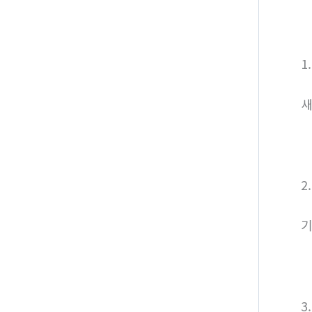
1
새
2
기
3