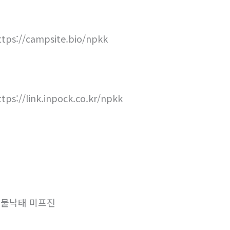
ttps://campsite.bio/npkk
ttps://link.inpock.co.kr/npkk
물낙태 미프진