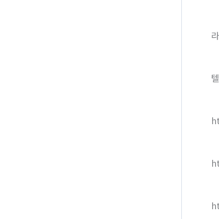
라
텔
ht
h
h