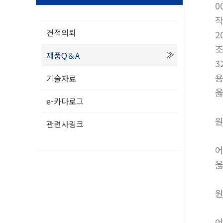
0
견적의뢰
2
제품Q＆A
3
용
기술자료
옳
e-카다로그
원
관련사링크
어
옳
원
어