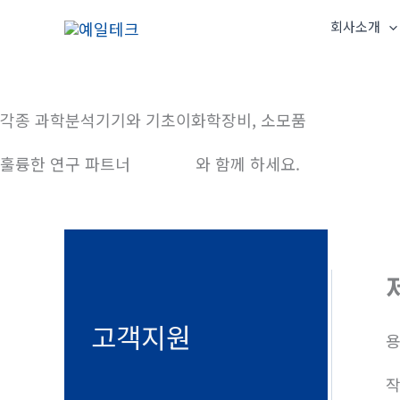
콘
회사소개
텐
츠
로
건
각종 과학분석기기와 기초이화학장비, 소모품
너
훌륭한 연구 파트너
예일테크
와 함께 하세요.
뛰
기
고객지원
용