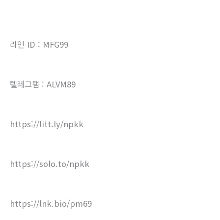
라인 ID : MFG99
텔레그램 : ALVM89
https://litt.ly/npkk
https://solo.to/npkk
https://lnk.bio/pm69