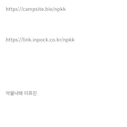
https://campsite.bio/npkk
https://link.inpock.co.kr/npkk
약물낙태 미프진