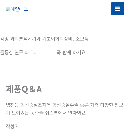
콘
텐
츠
로
건
각종 과학분석기기와 기초이화학장비, 소모품
너
뛰
훌륭한 연구 파트너
예일테크
와 함께 하세요.
기
제품Q＆A
냉천동 임신중절초지역 임신중절수술 종류 가격 다양한 정보
가 모여있는 곳수술 쉬즈톡에서 알아봐요
작성자