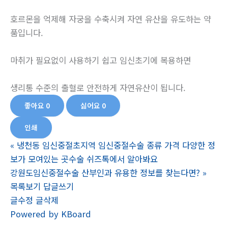
호르몬을 억제해 자궁을 수축시켜 자연 유산을 유도하는 약
품입니다.
마취가 필요없이 사용하기 쉽고 임신초기에 복용하면
생리통 수준의 출혈로 안전하게 자연유산이 됩니다.
좋아요
0
싫어요
0
인쇄
«
냉천동 임신중절초지역 임신중절수술 종류 가격 다양한 정
보가 모여있는 곳수술 쉬즈톡에서 알아봐요
강원도임신중절수술 산부인과 유용한 정보를 찾는다면?
»
목록보기
답글쓰기
글수정
글삭제
Powered by KBoard