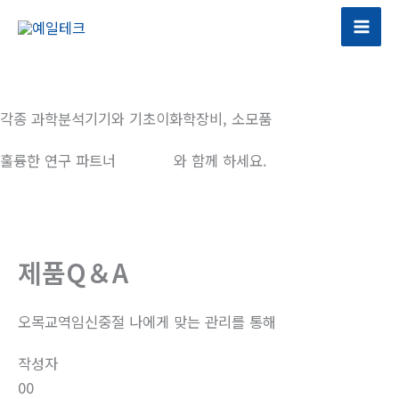
콘
텐
츠
로
건
각종 과학분석기기와 기초이화학장비, 소모품
너
뛰
훌륭한 연구 파트너
예일테크
와 함께 하세요.
기
제품Q＆A
오목교역임신중절 나에게 맞는 관리를 통해
작성자
00