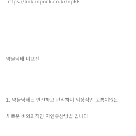
https://link.inpock.co.kr/npkk
약물낙태 미프진
1. 약물낙태는 안전하고 편리하며 외상적인 고통이없는
새로운 비외과적인 자연유산방법 입니다