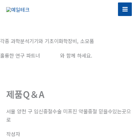
콘
텐
츠
로
건
각종 과학분석기기와 기초이화학장비, 소모품
너
뛰
훌륭한 연구 파트너
예일테크
와 함께 하세요.
기
제품Q＆A
서울 양천 구 임신중절수술 미프진 약물중절 믿을수있는곳으
로
작성자