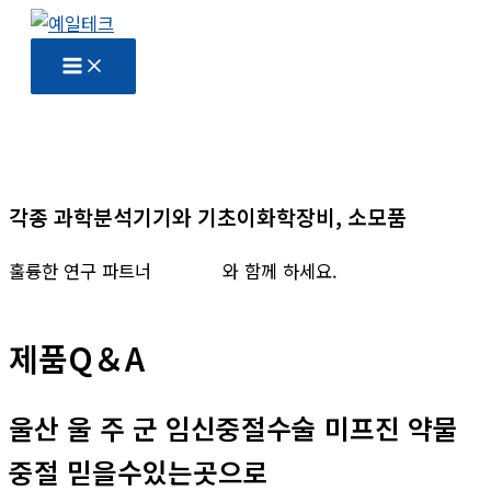
콘
텐
츠
로
건
너
뛰
각종 과학분석기기와 기초이화학장비, 소모품
기
훌륭한 연구 파트너
예일테크
와 함께 하세요.
제품Q＆A
울산 울 주 군 임신중절수술 미프진 약물
중절 믿을수있는곳으로