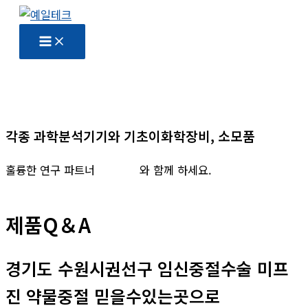
콘
텐
츠
로
건
너
뛰
각종 과학분석기기와 기초이화학장비, 소모품
기
훌륭한 연구 파트너
예일테크
와 함께 하세요.
제품Q＆A
경기도 수원시권선구 임신중절수술 미프
진 약물중절 믿을수있는곳으로