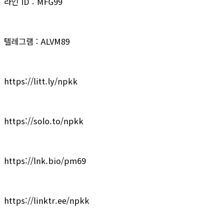
라인 ID : MFG99
텔레그램 : ALVM89
https://litt.ly/npkk
https://solo.to/npkk
https://lnk.bio/pm69
https://linktr.ee/npkk