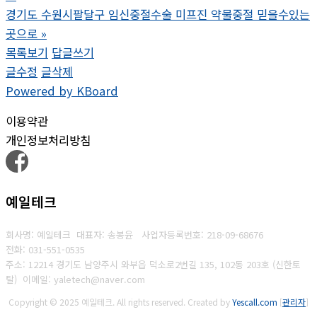
경기도 수원시팔달구 임신중절수술 미프진 약물중절 믿을수있는
곳으로
»
목록보기
답글쓰기
글수정
글삭제
Powered by KBoard
이용약관
개인정보처리방침
예일테크
회사명: 예일테크 대표자: 송봉윤
사업자등록번호: 218-09-68676
전화: 031-551-053
5
주소: 12214 경기도 남양주시 와부읍 덕소로2번길 135, 102동 203호 (신한토
탈)
이메일: yaletech@naver.com
Copyright © 2025 예일테크. All rights reserved.
Created by
Yescall.com
[
관리자
]