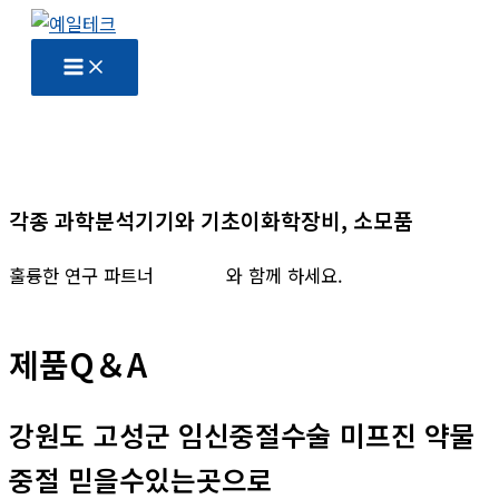
콘
텐
츠
로
건
너
뛰
각종 과학분석기기와 기초이화학장비, 소모품
기
훌륭한 연구 파트너
예일테크
와 함께 하세요.
제품Q＆A
강원도 고성군 임신중절수술 미프진 약물
중절 믿을수있는곳으로