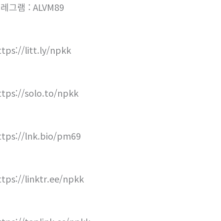
레그램 : ALVM89
tps://litt.ly/npkk
ttps://solo.to/npkk
ttps://lnk.bio/pm69
ttps://linktr.ee/npkk