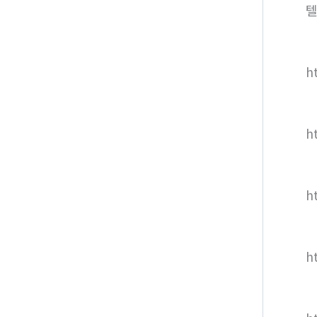
텔
ht
h
h
h