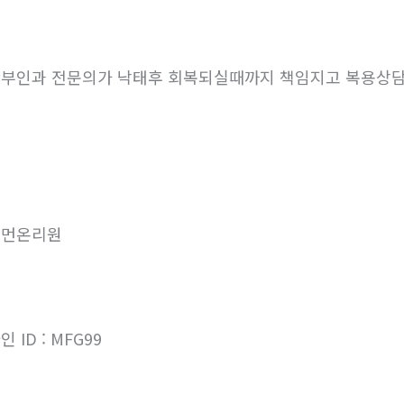
부인과 전문의가 낙태후 회복되실때까지 책임지고 복용상
우먼온리원
인 ID : MFG99