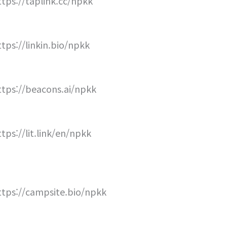
ttps://taplink.cc/npkk
ttps://linkin.bio/npkk
ttps://beacons.ai/npkk
ttps://lit.link/en/npkk
ttps://campsite.bio/npkk