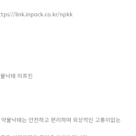
ttps://link.inpock.co.kr/npkk
물낙태 미프진
. 약물낙태는 안전하고 편리하며 외상적인 고통이없는