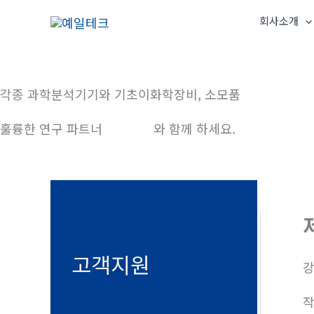
콘
회사소개
텐
츠
로
건
각종 과학분석기기와 기초이화학장비, 소모품
너
훌륭한 연구 파트너
예일테크
와 함께 하세요.
뛰
기
고객지원
강