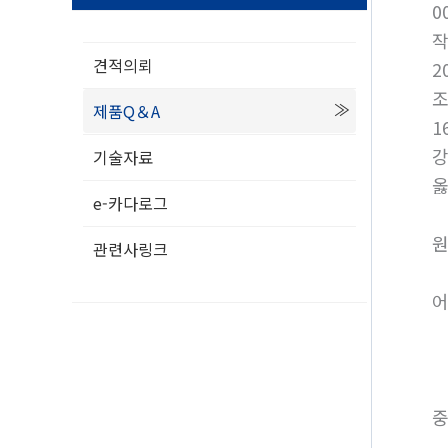
0
견적의뢰
2
제품Q＆A
1
강
기술자료
옳
e-카다로그
원
관련사링크
어
중