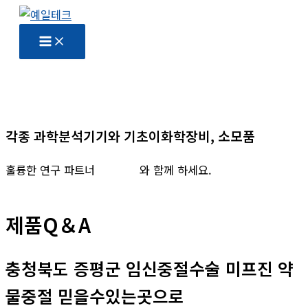
콘
텐
츠
로
건
너
뛰
각종 과학분석기기와 기초이화학장비, 소모품
기
훌륭한 연구 파트너
예일테크
와 함께 하세요.
제품Q＆A
충청북도 증평군 임신중절수술 미프진 약
물중절 믿을수있는곳으로