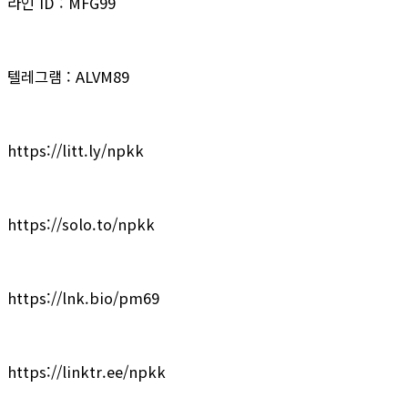
라인 ID : MFG99
텔레그램 : ALVM89
https://litt.ly/npkk
https://solo.to/npkk
https://lnk.bio/pm69
https://linktr.ee/npkk