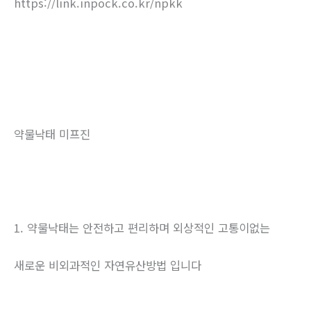
https://link.inpock.co.kr/npkk
약물낙태 미프진
1. 약물낙태는 안전하고 편리하며 외상적인 고통이없는
새로운 비외과적인 자연유산방법 입니다