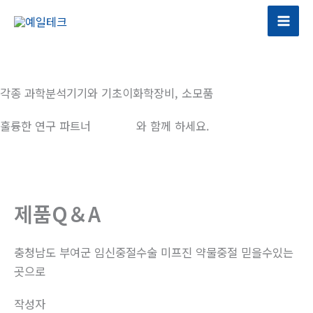
콘
텐
츠
로
건
각종 과학분석기기와 기초이화학장비, 소모품
너
뛰
훌륭한 연구 파트너
예일테크
와 함께 하세요.
기
제품Q＆A
충청남도 부여군 임신중절수술 미프진 약물중절 믿을수있는
곳으로
작성자