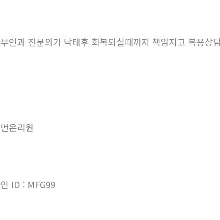
부인과 전문의가 낙태후 회복되실때까지 책임지고 복용상
우먼온리원
인 ID : MFG99