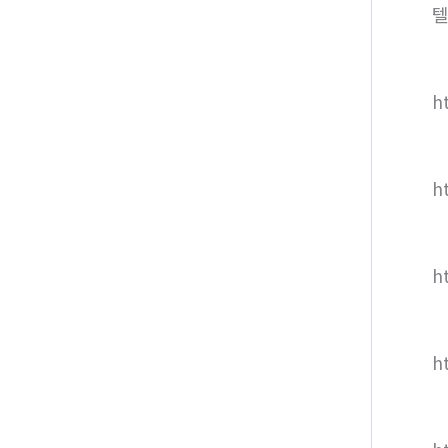
텔
ht
h
h
h