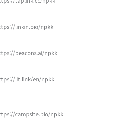
ttps://taplink.cc/npkk
ttps://linkin.bio/npkk
ttps://beacons.ai/npkk
ttps://lit.link/en/npkk
ttps://campsite.bio/npkk