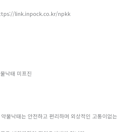
ttps://link.inpock.co.kr/npkk
물낙태 미프진
. 약물낙태는 안전하고 편리하며 외상적인 고통이없는