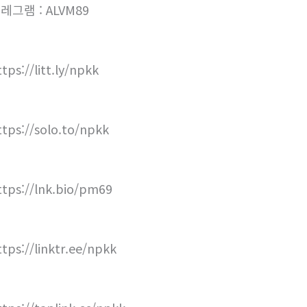
레그램 : ALVM89
tps://litt.ly/npkk
ttps://solo.to/npkk
ttps://lnk.bio/pm69
ttps://linktr.ee/npkk