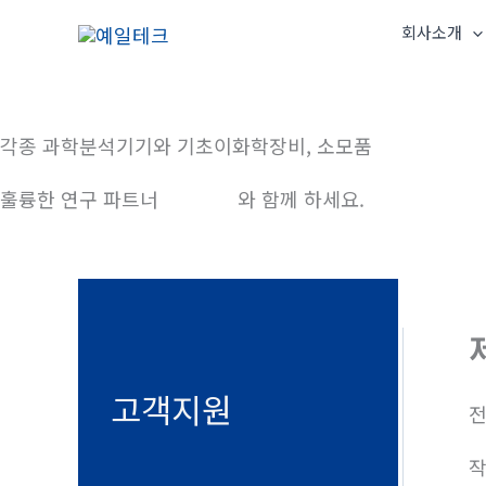
콘
회사소개
텐
츠
로
건
각종 과학분석기기와 기초이화학장비, 소모품
너
훌륭한 연구 파트너
예일테크
와 함께 하세요.
뛰
기
고객지원
전