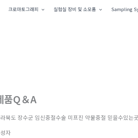
크로마토그래피
실험실 장비 및 소모품
Sampling S
제품Q＆A
라북도 장수군 임신중절수술 미프진 약물중절 믿을수있는
작성자