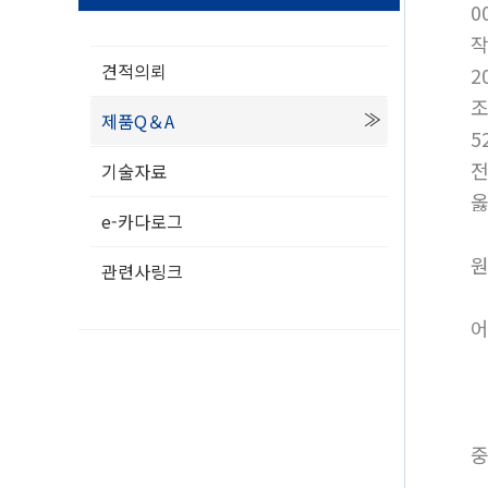
0
견적의뢰
2
제품Q＆A
5
전
기술자료
옳
e-카다로그
원
관련사링크
어
중