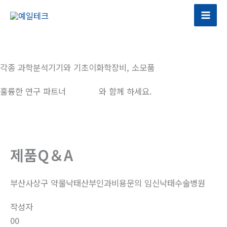
콘
텐
츠
로
건
각종 과학분석기기와 기초이화학장비, 소모품
너
뛰
훌륭한 연구 파트너
예일테크
와 함께 하세요.
기
제품Q＆A
부산사상구 약물낙태산부인과비용문의 임신낙­태수술병원
작성자
00