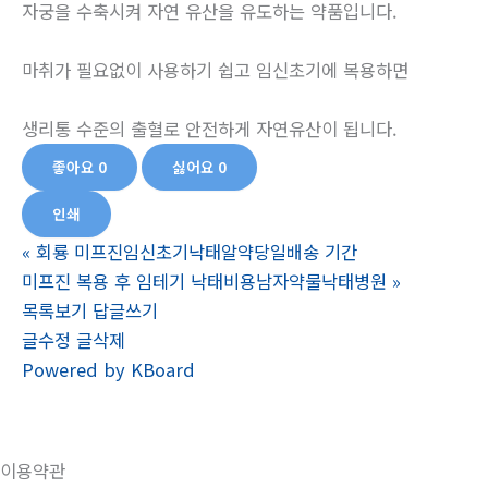
자궁을 수축시켜 자연 유산을 유도하는 약품입니다.
마취가 필요없이 사용하기 쉽고 임신초기에 복용하면
생리통 수준의 출혈로 안전하게 자연유산이 됩니다.
좋아요
0
싫어요
0
인쇄
«
회룡 미프진임신초기낙태알약당일배송 기간
미프진 복용 후 임테기 낙태비용남자약물낙­태병원
»
목록보기
답글쓰기
글수정
글삭제
Powered by KBoard
이용약관