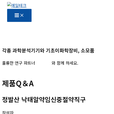
콘
텐
츠
로
건
너
뛰
각종 과학분석기기와 기초이화학장비, 소모품
기
훌륭한 연구 파트너
예일테크
와 함께 하세요.
제품Q＆A
정발산 낙태알약임신중절약직구
작성자