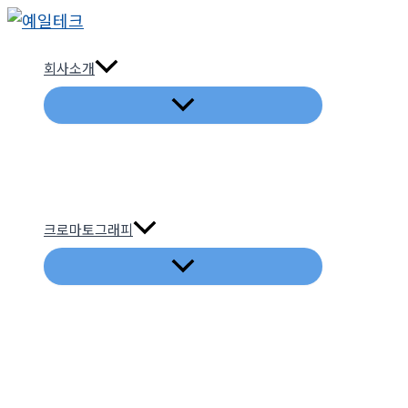
콘
텐
회사소개
츠
로
건
너
뛰
기
크로마토그래피